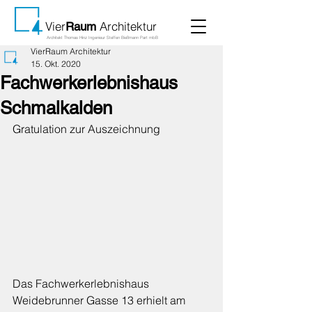
Vier
Architektur
Raum
Architekt Thomas Hinz Ingenieur Steffen Bießmann Part mbB
VierRaum Architektur
15. Okt. 2020
Fachwerkerlebnishaus
Schmalkalden
Gratulation zur Auszeichnung 
Das Fachwerkerlebnishaus 
Weidebrunner Gasse 13 erhielt am 