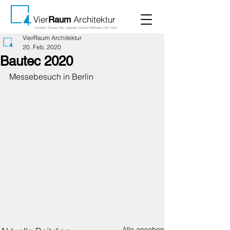
Vier
Architektur
Raum
Architekt Thomas Hinz Ingenieur Steffen Bießmann Part mbB
VierRaum Architektur
20. Feb. 2020
Bautec 2020
Messebesuch in Berlin 
Alle ansehen